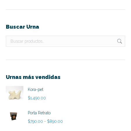
se
pueden
elegir
Buscar Urna
en
la
página
de
producto
Urnas más vendidas
Kora-pet
$
1,490.00
Porta Retrato
Rango
$
790.00
-
$
890.00
de