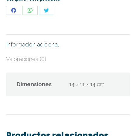
Share
Share
Share
on
on
on
Facebook
WhatsApp
Twitter
Información adicional
Valoraciones (0)
Dimensiones
14 × 11 × 14 cm
Productos relacionados