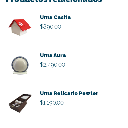
Urna Casita
$
890.00
Urna Aura
$
2,490.00
Este
producto
Urna Relicario Pewter
tiene
$
1,190.00
múltiples
variantes.
Las
opciones