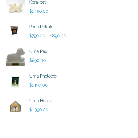
Kora-pet
$
1,490.00
Porta Retrato
Rango
$
790.00
-
$
890.00
de
precios:
Urna Rex
desde
$
890.00
$790.00
hasta
Urna Photobox
$890.00
$
1,190.00
Urna House
$
1,390.00