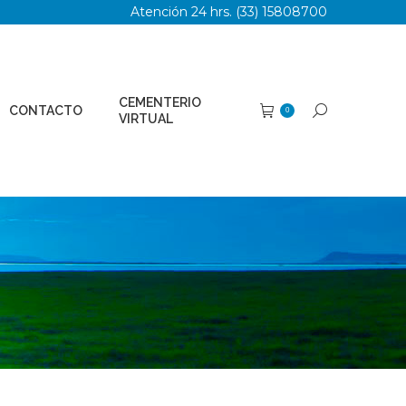
Atención 24 hrs. (33) 15808700
TERIO
Buscar:
0
AL
CEMENTERIO
CONTACTO
Buscar:
0
VIRTUAL