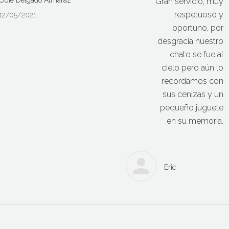
Odie Delgado Almaraz
Gran servicio, muy
respetuoso y
12/05/2021
oportuno, por
desgracia nuestro
chato se fue al
cielo pero aún lo
recordamos con
sus cenizas y un
pequeño juguete
en su memoria.
Eric