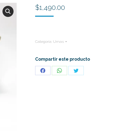
$
1,490.00
Categoría:
Urnas
Compartir este producto
Share
Share
Share
on
on
on
Facebook
WhatsApp
Twitter