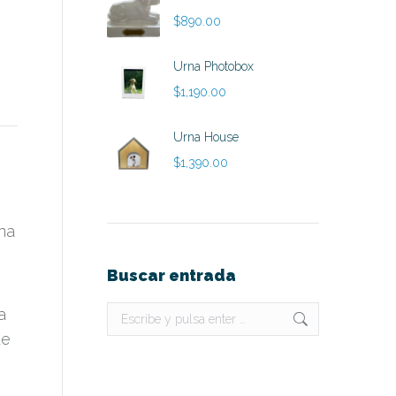
desde
$
890.00
$790.00
hasta
Urna Photobox
$890.00
$
1,190.00
Urna House
$
1,390.00
ina
Buscar entrada
a
Buscar:
de