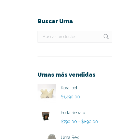
Buscar Urna
Urnas más vendidas
Kora-pet
$
1,490.00
Porta Retrato
Rango
$
790.00
-
$
890.00
de
precios:
Urna Rex