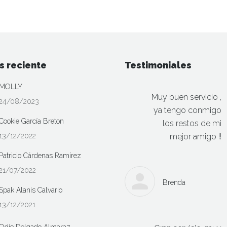
Las
opciones
se
pueden
elegir
s reciente
Testimoniales
en
MOLLY
la
Muy buen servicio ,
24/08/2023
página
ya tengo conmigo
de
Cookie García Breton
los restos de mi
producto
13/12/2022
mejor amigo !!
Patricio Cárdenas Ramírez
21/07/2022
Brenda
Spak Alanis Calvario
13/12/2021