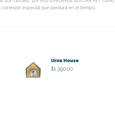
s son difíciles, por eso ofrecemos la KORA PET como
na conexión especial que perdura en el tiempo.
Urna House
$
1,390.00
Este
producto
tiene
múltiples
variantes.