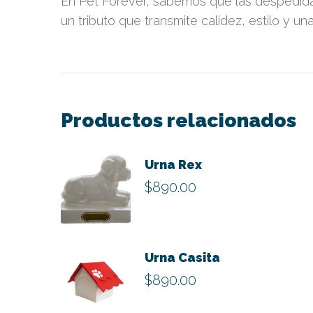
En Pet Forever, sabemos que las despedida
un tributo que transmite calidez, estilo y u
Productos relacionados
Urna Rex
$
890.00
Este
producto
Urna Casita
tiene
$
890.00
múltiples
variantes.