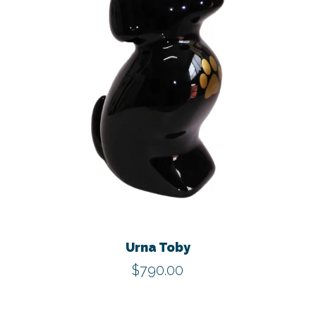
Este
produ
tiene
Urna Toby
múltip
$
790.00
varian
Las