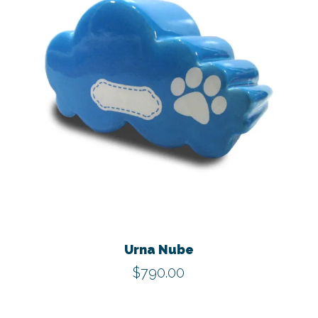
Este
produ
tiene
Urna Nube
múltip
$
790.00
varian
Las