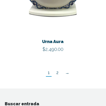
Este
produ
tiene
Urna Aura
múltip
$
2,490.00
varian
Las
opcio
1
2
→
se
pued
elegir
en
la
Buscar entrada