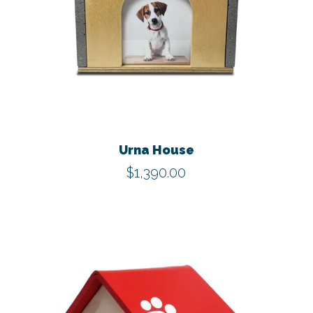
Este
produ
tiene
Urna House
múltip
$
1,390.00
varian
Las
opcio
se
pued
elegir
en