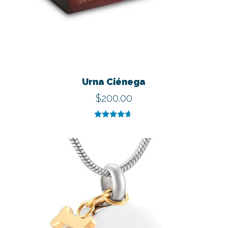
Urna Ciénega
$
200.00
Valorado
con
4.50
de
5