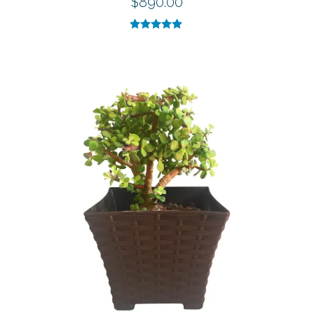
$
890.00
Valorado con
5.00
de 5