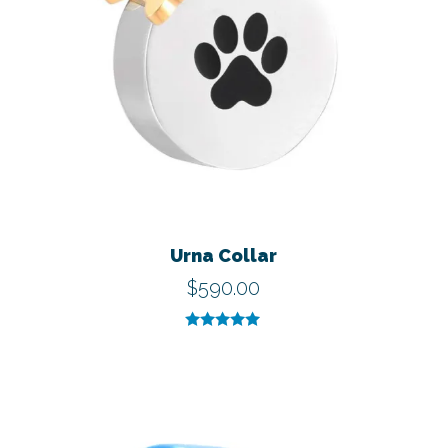
Urna Collar
$
590.00
Valorado con
5.00
de 5