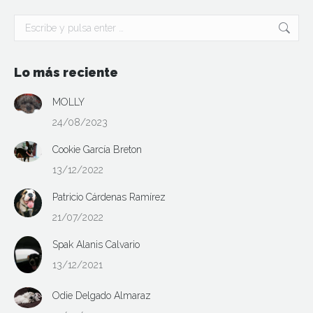
págin
de
Buscar:
produ
Lo más reciente
MOLLY
24/08/2023
Cookie García Breton
13/12/2022
Patricio Cárdenas Ramírez
21/07/2022
Spak Alanis Calvario
13/12/2021
Odie Delgado Almaraz