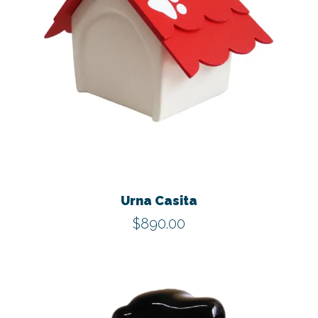
la
págin
de
produ
Urna Casita
$
890.00