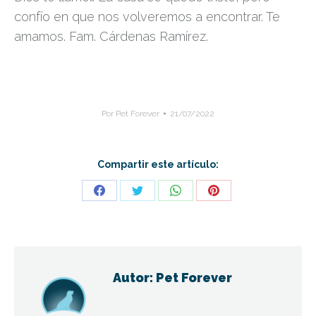
confío en que nos volveremos a encontrar. Te
amamos. Fam. Cárdenas Ramírez.
Por
Pet Forever
21/07/2022
Compartir este artículo:
Share
Share
Share
Share
on
on
on
on
Facebook
Twitter
WhatsApp
Pinterest
Autor:
Pet Forever