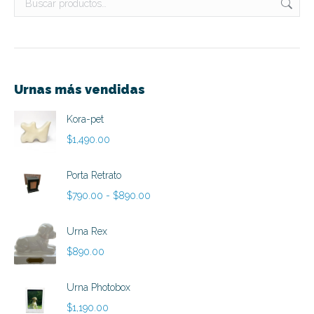
Urnas más vendidas
Kora-pet
$
1,490.00
Porta Retrato
Rango
$
790.00
-
$
890.00
de
precios:
Urna Rex
desde
$
890.00
$790.00
hasta
Urna Photobox
$890.00
$
1,190.00