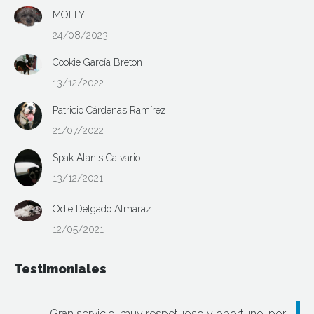
MOLLY
24/08/2023
Cookie García Breton
13/12/2022
Patricio Cárdenas Ramírez
21/07/2022
Spak Alanis Calvario
13/12/2021
Odie Delgado Almaraz
12/05/2021
Testimoniales
Gran servicio, muy respetuoso y oportuno, por