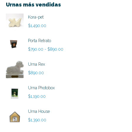
Urnas más vendidas
Kora-pet
$
1,490.00
Porta Retrato
Rango
$
790.00
-
$
890.00
de
precios:
Urna Rex
desde
$
890.00
$790.00
hasta
Urna Photobox
$890.00
$
1,190.00
Urna House
$
1,390.00