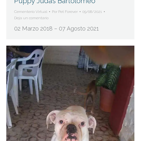
Puppy Judas Bartolomeo
Cementerio Virtual
Por
Pet Forever
09/08/2021
Deja un comentario
02 Marzo 2018 – 07 Agosto 2021