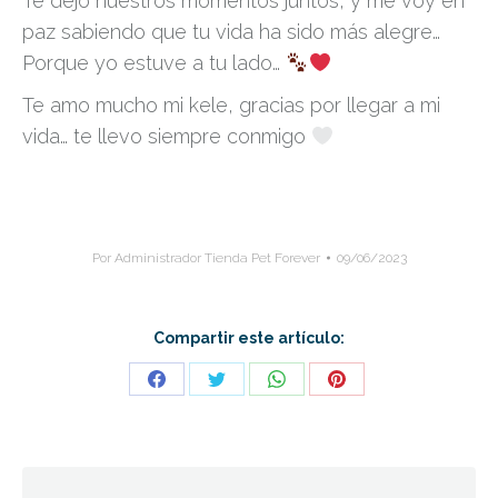
Te dejo nuestros momentos juntos, y me voy en
paz sabiendo que tu vida ha sido más alegre…
Porque yo estuve a tu lado…
Te amo mucho mi kele, gracias por llegar a mi
vida… te llevo siempre conmigo
Por
Administrador Tienda Pet Forever
09/06/2023
Compartir este artículo:
Share
Share
Share
Share
on
on
on
on
Facebook
Twitter
WhatsApp
Pinterest