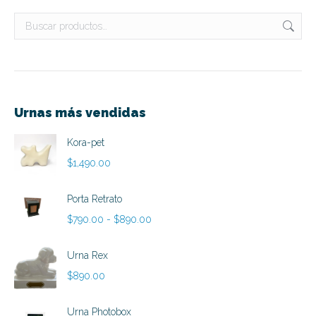
Urnas más vendidas
Kora-pet
$
1,490.00
Porta Retrato
Rango
$
790.00
-
$
890.00
de
precios:
Urna Rex
desde
$
890.00
$790.00
hasta
Urna Photobox