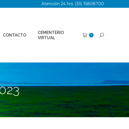
Atención 24 hrs. (33) 15808700
TERIO
Buscar:
0
AL
CEMENTERIO
CONTACTO
Buscar:
0
VIRTUAL
023