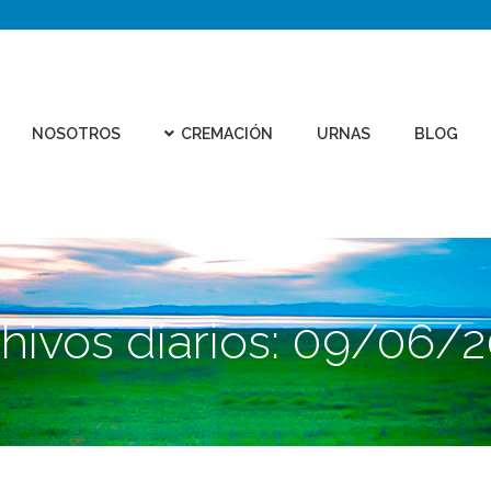
CEMEN
REMACIÓN
URNAS
BLOG
CONTACTO
VIRTU
NOSOTROS
CREMACIÓN
URNAS
BLOG
hivos diarios:
09/06/2