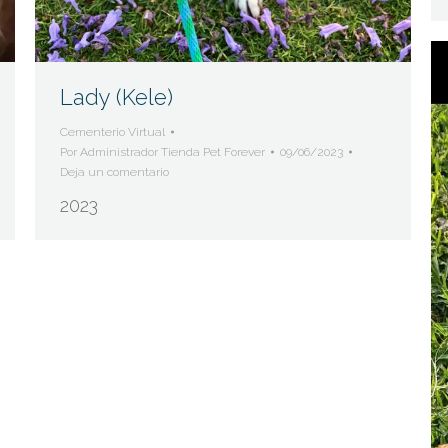
Lady (Kele)
Cementerio Virtual
Por
Administrador Tienda Pet Forever
09/06/2023
Deja un comentario
2023