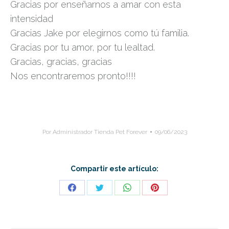
Gracias por enseñarnos a amar con esta
intensidad
Gracias Jake por elegirnos como tú familia.
Gracias por tu amor, por tu lealtad.
Gracias, gracias, gracias
Nos encontraremos pronto!!!!
Por
Administrador Tienda Pet Forever
09/06/2023
Compartir este artículo:
Share
Share
Share
Share
on
on
on
on
Facebook
Twitter
WhatsApp
Pinterest