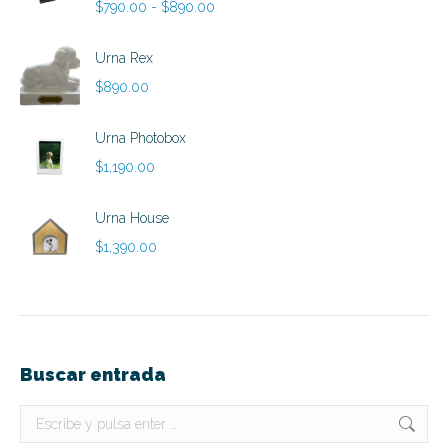
Rango
$
790.00
-
$
890.00
de
precios:
Urna Rex
desde
$
890.00
$790.00
hasta
Urna Photobox
$890.00
$
1,190.00
Urna House
$
1,390.00
Buscar entrada
Buscar: