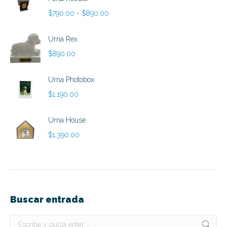
Rango
$
790.00
-
$
890.00
de
precios:
Urna Rex
desde
$
890.00
$790.00
hasta
Urna Photobox
$890.00
$
1,190.00
Urna House
$
1,390.00
Buscar entrada
Buscar: