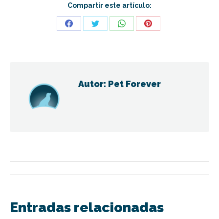
Compartir este artículo:
Share
Share
Share
Share
on
on
on
on
Facebook
Twitter
WhatsApp
Pinterest
Autor:
Pet Forever
Navegación
entre
Entradas relacionadas