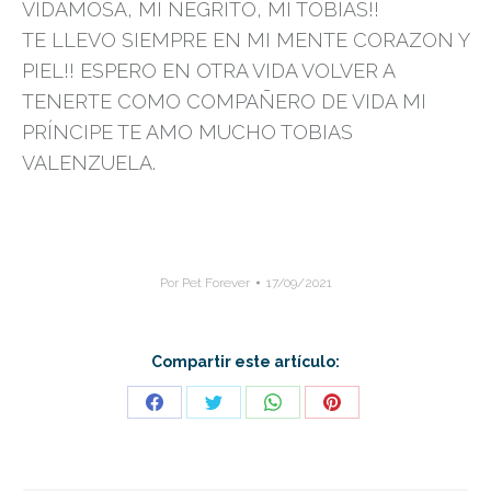
VIDAMOSA, MI NEGRITO, MI TOBIAS!!
TE LLEVO SIEMPRE EN MI MENTE CORAZON Y
PIEL!! ESPERO EN OTRA VIDA VOLVER A
TENERTE COMO COMPAÑERO DE VIDA MI
PRÍNCIPE TE AMO MUCHO TOBIAS
VALENZUELA.
Por
Pet Forever
17/09/2021
Compartir este artículo:
Share
Share
Share
Share
on
on
on
on
Facebook
Twitter
WhatsApp
Pinterest