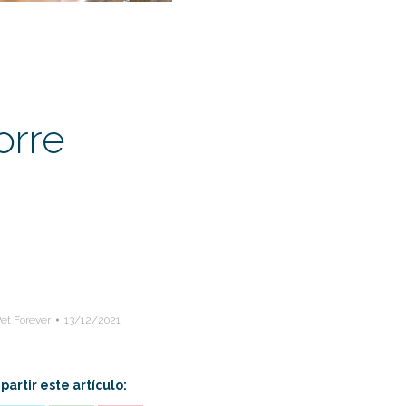
orre
et Forever
13/12/2021
artir este artículo: