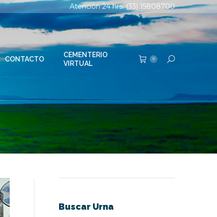
Atención 24 hrs. (33) 15808700
TERIO
Buscar:
0
AL
CEMENTERIO
CONTACTO
Buscar:
0
VIRTUAL
Buscar Urna