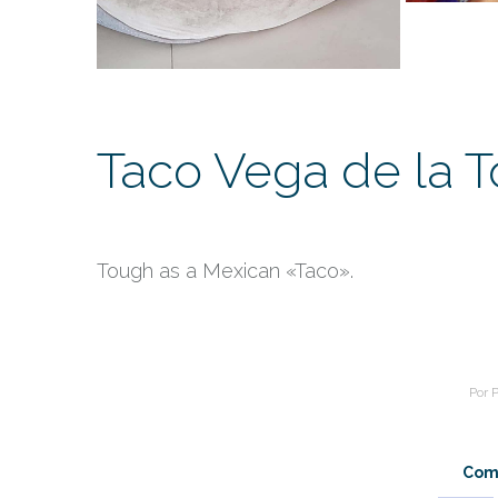
Taco Vega de la T
Tough as a Mexican «Taco».
Por
P
Comp