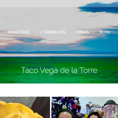
CEMEN
REMACIÓN
URNAS
BLOG
CONTACTO
VIRTU
NOSOTROS
CREMACIÓN
URNAS
BLOG
Taco Vega de la Torre