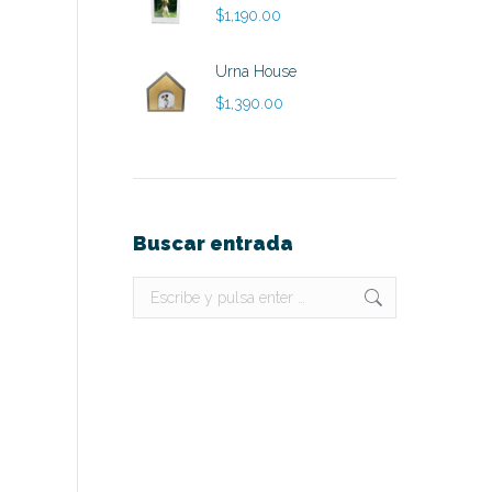
$
1,190.00
Urna House
$
1,390.00
Buscar entrada
Buscar: