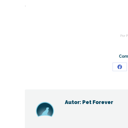
.
Por
P
Comp
Sha
on
Fac
Autor:
Pet Forever