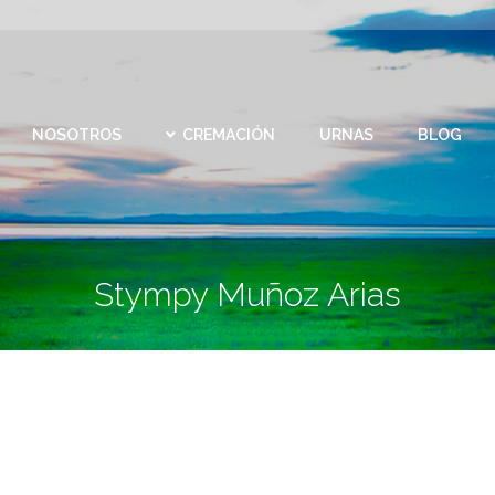
CEMEN
REMACIÓN
URNAS
BLOG
CONTACTO
VIRTU
NOSOTROS
CREMACIÓN
URNAS
BLOG
Stympy Muñoz Arias