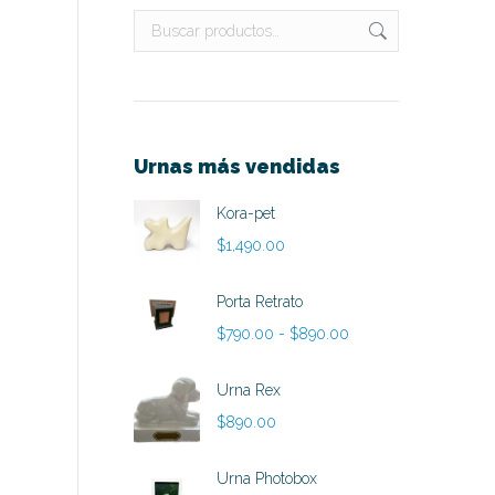
Urnas más vendidas
Kora-pet
$
1,490.00
Porta Retrato
Rango
$
790.00
-
$
890.00
de
precios:
Urna Rex
desde
$
890.00
$790.00
hasta
Urna Photobox
$890.00