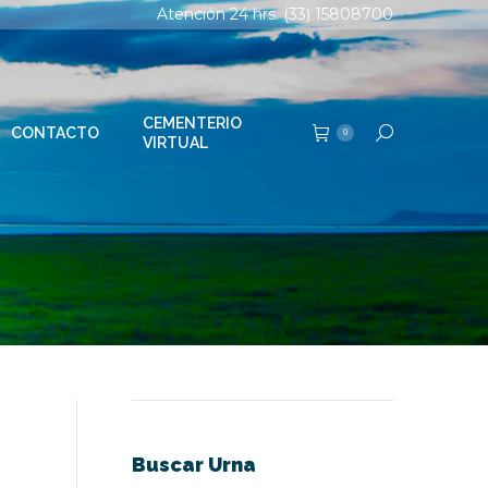
Atención 24 hrs. (33) 15808700
TERIO
Buscar:
0
AL
CEMENTERIO
CONTACTO
Buscar:
0
VIRTUAL
Buscar Urna