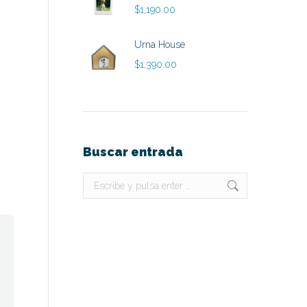
$
1,190.00
Urna House
$
1,390.00
Buscar entrada
Buscar: