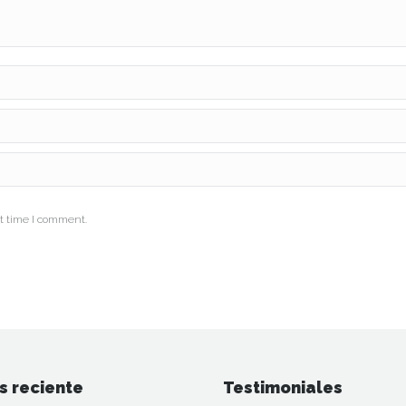
t time I comment.
s reciente
Testimoniales