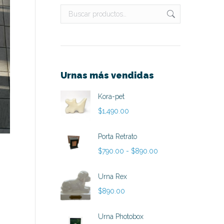
Urnas más vendidas
Kora-pet
$
1,490.00
Porta Retrato
Rango
$
790.00
-
$
890.00
de
precios:
Urna Rex
desde
$
890.00
$790.00
hasta
Urna Photobox
$890.00