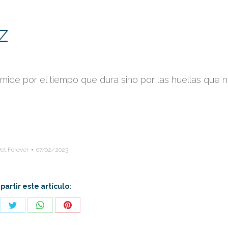
z
mide por el tiempo que dura sino por las huellas que 
et Forever
07/02/2023
artir este artículo:
re
Share
Share
Share
on
on
on