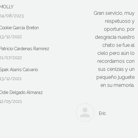
MOLLY
Gran servicio, muy
24/08/2023
respetuoso y
Cookie García Breton
oportuno, por
13/12/2022
desgracia nuestro
chato se fue al
Patricio Cárdenas Ramírez
cielo pero aún lo
21/07/2022
recordamos con
sus cenizas y un
Spak Alanis Calvario
pequeño juguete
13/12/2021
en su memoria.
Odie Delgado Almaraz
12/05/2021
Eric