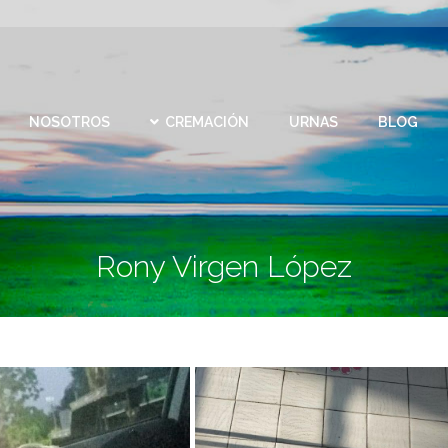
CEMEN
REMACIÓN
URNAS
BLOG
CONTACTO
VIRTU
NOSOTROS
CREMACIÓN
URNAS
BLOG
Rony Virgen López