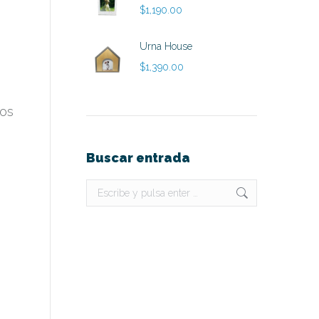
$
1,190.00
Urna House
$
1,390.00
nos
Buscar entrada
Buscar: