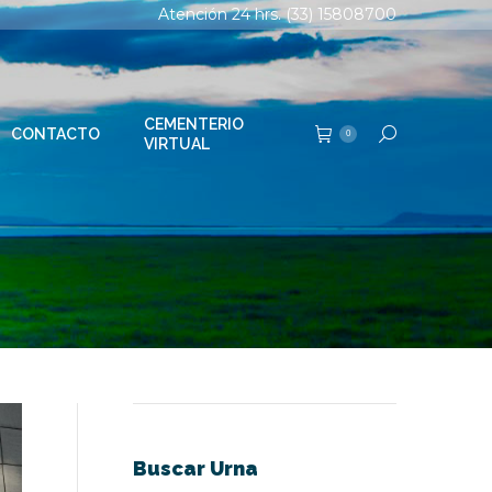
Atención 24 hrs. (33) 15808700
TERIO
Buscar:
0
AL
CEMENTERIO
CONTACTO
Buscar:
0
VIRTUAL
Buscar Urna