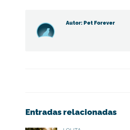
Fac
Autor:
Pet Forever
Navegación
entre
publicaciones
Entradas relacionadas