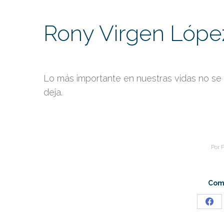
Rony Virgen Lópe
Lo más importante en nuestras vidas no se 
deja.
Por
P
Comp
Sha
on