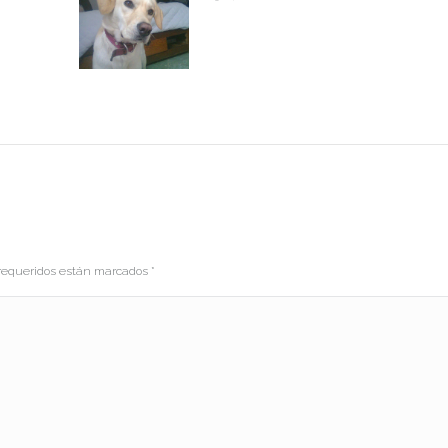
s requeridos están marcados
*