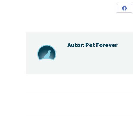
Sha
on
Fac
Autor:
Pet Forever
Navegación
entre
publicaciones