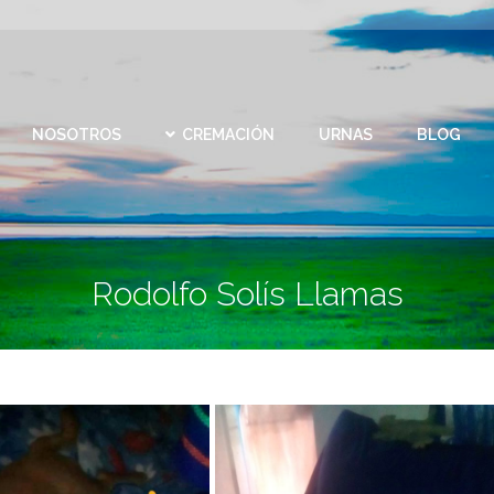
CEMEN
REMACIÓN
URNAS
BLOG
CONTACTO
VIRTU
NOSOTROS
CREMACIÓN
URNAS
BLOG
Rodolfo Solís Llamas