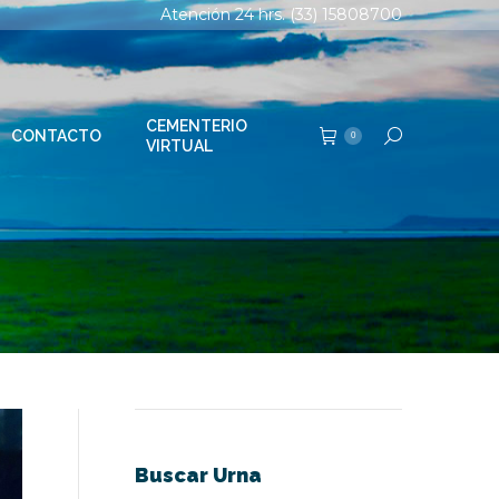
Atención 24 hrs. (33) 15808700
TERIO
Buscar:
0
AL
CEMENTERIO
CONTACTO
Buscar:
0
VIRTUAL
Buscar Urna