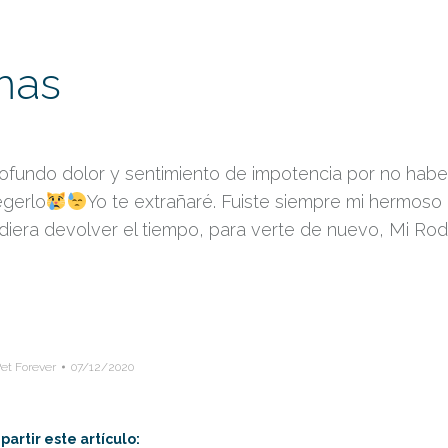
mas
rofundo dolor y sentimiento de impotencia por no habe
egerlo
Yo te extrañaré. Fuiste siempre mi hermoso
iera devolver el tiempo, para verte de nuevo, Mi Ro
et Forever
07/12/2020
artir este artículo: