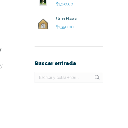
$
1,190.00
Urna House
$
1,390.00
r
Buscar entrada
dy
Buscar: