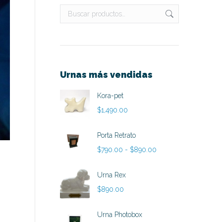
Urnas más vendidas
Kora-pet
$
1,490.00
Porta Retrato
Rango
$
790.00
-
$
890.00
de
precios:
Urna Rex
desde
$
890.00
$790.00
hasta
Urna Photobox
$890.00