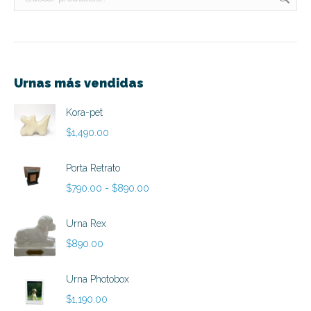
Urnas más vendidas
Kora-pet
$
1,490.00
Porta Retrato
Rango
$
790.00
-
$
890.00
de
precios:
Urna Rex
desde
$
890.00
$790.00
hasta
Urna Photobox
$890.00
$
1,190.00