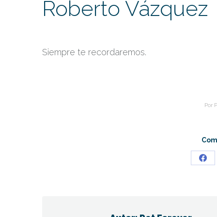
Roberto Vázquez
Siempre te recordaremos.
Por
P
Comp
Sha
on
Fac