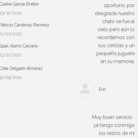
Cookie García Breton
oportuno, por
13/12/2022
desgracia nuestro
chato se fue al
Patricio Cárdenas Ramírez
cielo pero aún lo
21/07/2022
recordamos con
sus cenizas y un
Spak Alanis Calvario
pequeño juguete
13/12/2021
en su memoria.
Odie Delgado Almaraz
12/05/2021
Eric
Muy buen servicio ,
ya tengo conmigo
los restos de mi