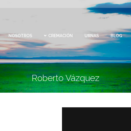
CEMEN
REMACIÓN
URNAS
BLOG
CONTACTO
VIRTU
NOSOTROS
CREMACIÓN
URNAS
BLOG
Roberto Vázquez