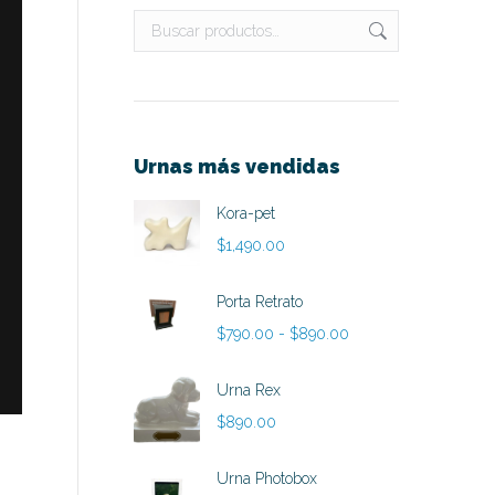
Urnas más vendidas
Kora-pet
$
1,490.00
Porta Retrato
Rango
$
790.00
-
$
890.00
de
precios:
Urna Rex
desde
$
890.00
$790.00
hasta
Urna Photobox
$890.00