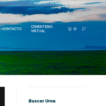
Atención 24 hrs. (33) 15808700
TERIO
Buscar:
0
AL
CEMENTERIO
CONTACTO
Buscar:
0
VIRTUAL
Buscar Urna