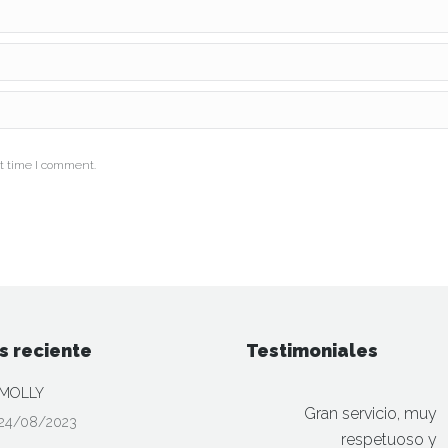
t time I comment.
s reciente
Testimoniales
MOLLY
Gran servicio, muy
24/08/2023
respetuoso y