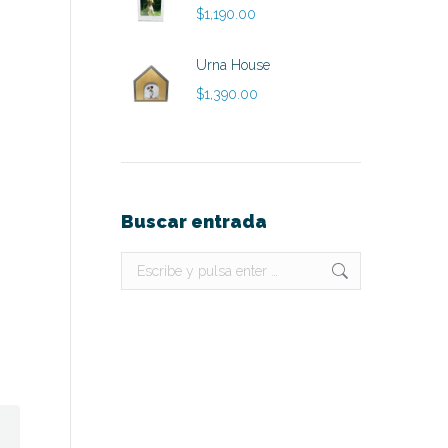
$
1,190.00
Urna House
$
1,390.00
Buscar entrada
Buscar: