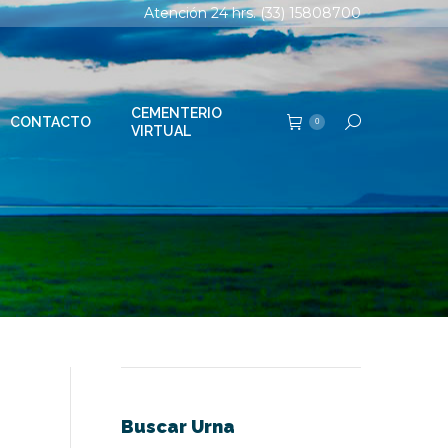
Atención 24 hrs. (33) 15808700
TERIO
Buscar:
0
AL
CEMENTERIO
CONTACTO
Buscar:
0
VIRTUAL
Buscar Urna