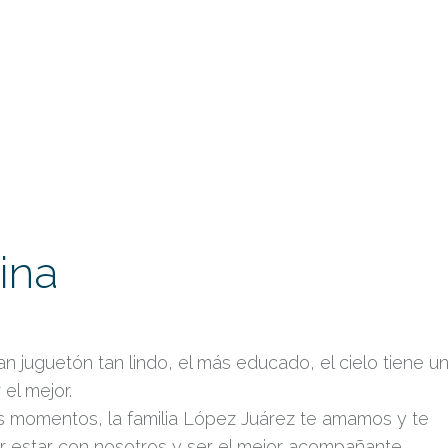
ina
n juguetón tan lindo, el más educado, el cielo tiene u
el mejor.
s momentos, la familia López Juárez te amamos y te
 estar con nosotros y ser el mejor acompañante…