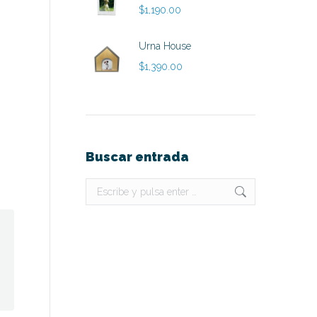
$
1,190.00
Urna House
$
1,390.00
Buscar entrada
Buscar: