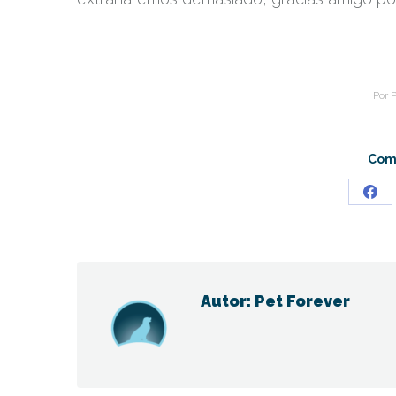
Por
P
Comp
Sha
on
Fac
Autor:
Pet Forever