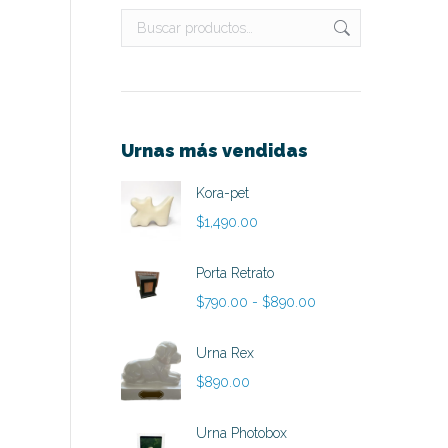
Urnas más vendidas
Kora-pet
$
1,490.00
Porta Retrato
Rango
$
790.00
-
$
890.00
de
precios:
Urna Rex
n
desde
$
890.00
$790.00
hasta
Urna Photobox
$890.00