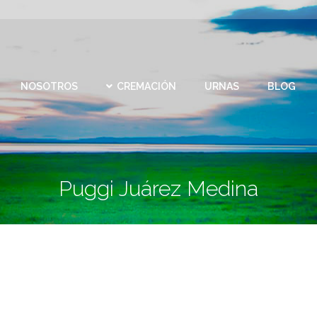
CEMEN
REMACIÓN
URNAS
BLOG
CONTACTO
VIRTU
NOSOTROS
CREMACIÓN
URNAS
BLOG
Puggi Juárez Medina