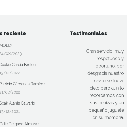
s reciente
Testimoniales
MOLLY
Gran servicio, muy
24/08/2023
respetuoso y
Cookie García Breton
oportuno, por
13/12/2022
desgracia nuestro
chato se fue al
Patricio Cárdenas Ramírez
cielo pero aún lo
21/07/2022
recordamos con
sus cenizas y un
Spak Alanis Calvario
pequeño juguete
13/12/2021
en su memoria.
Odie Delgado Almaraz