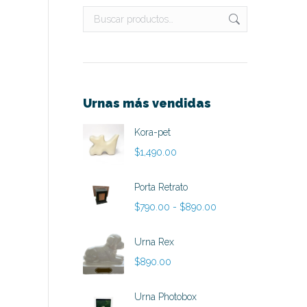
Urnas más vendidas
Kora-pet
$
1,490.00
Porta Retrato
Rango
$
790.00
-
$
890.00
de
precios:
Urna Rex
desde
$
890.00
$790.00
hasta
Urna Photobox
$890.00