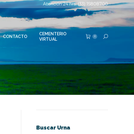
Atención 24 hrs. (33) 15808700
TERIO
Buscar:
0
AL
CEMENTERIO
CONTACTO
Buscar:
0
VIRTUAL
Buscar Urna