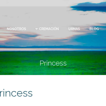
CEMEN
REMACIÓN
URNAS
BLOG
CONTACTO
VIRTU
NOSOTROS
CREMACIÓN
URNAS
BLOG
Princess
rincess