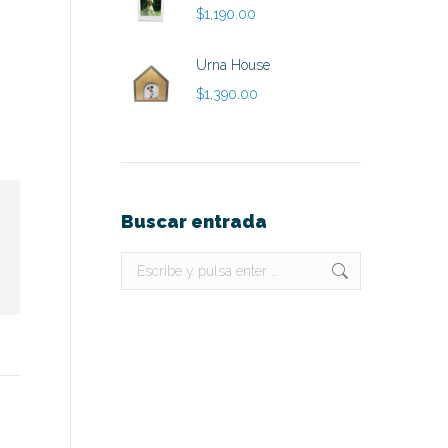
$
1,190.00
Urna House
$
1,390.00
Buscar entrada
Buscar: