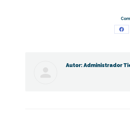
Comp
Sha
on
Fac
Autor:
Administrador Ti
Navegación