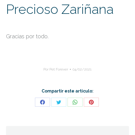
Precioso Zariñana
Gracias por todo.
Por
Pet Forever
04/02/2021
Compartir este artículo:
Share
Share
Share
Share
on
on
on
on
Facebook
Twitter
WhatsApp
Pinterest