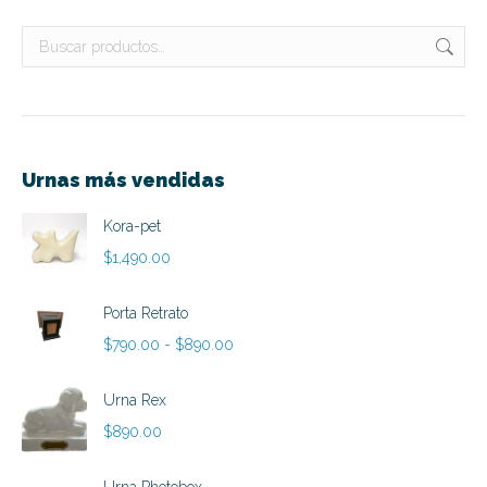
Urnas más vendidas
Kora-pet
$
1,490.00
Porta Retrato
Rango
$
790.00
-
$
890.00
de
precios:
Urna Rex
desde
$
890.00
$790.00
hasta
Urna Photobox