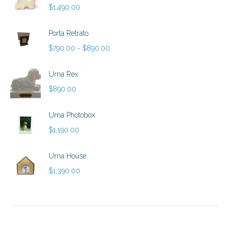
$
1,490.00
Porta Retrato
Rango
$
790.00
-
$
890.00
de
precios:
Urna Rex
desde
$
890.00
$790.00
hasta
Urna Photobox
$890.00
$
1,190.00
Urna House
$
1,390.00