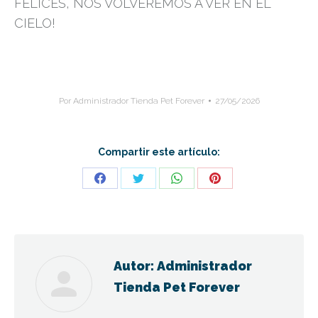
FELICES, NOS VOLVEREMOS A VER EN EL
CIELO!
Por
Administrador Tienda Pet Forever
27/05/2026
Compartir este artículo:
Share
Share
Share
Share
on
on
on
on
Facebook
Twitter
WhatsApp
Pinterest
Autor:
Administrador
Tienda Pet Forever