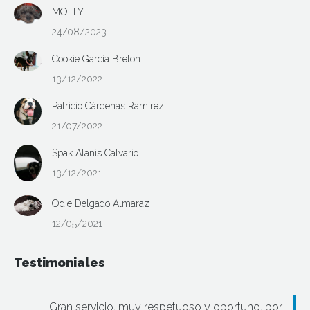
MOLLY
24/08/2023
Cookie García Breton
13/12/2022
Patricio Cárdenas Ramírez
21/07/2022
Spak Alanis Calvario
13/12/2021
Odie Delgado Almaraz
12/05/2021
Testimoniales
Gran servicio, muy respetuoso y oportuno, por