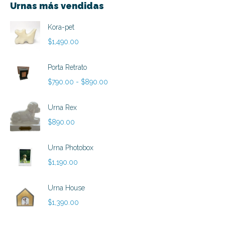
Urnas más vendidas
Kora-pet
$
1,490.00
Porta Retrato
Rango
$
790.00
-
$
890.00
de
precios:
Urna Rex
desde
$
890.00
$790.00
hasta
Urna Photobox
$890.00
$
1,190.00
Urna House
$
1,390.00