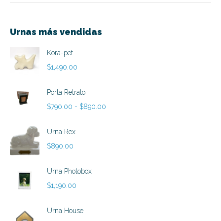
Urnas más vendidas
Kora-pet
$
1,490.00
Porta Retrato
Rango
$
790.00
-
$
890.00
de
precios:
Urna Rex
desde
$
890.00
$790.00
hasta
Urna Photobox
$890.00
$
1,190.00
Urna House