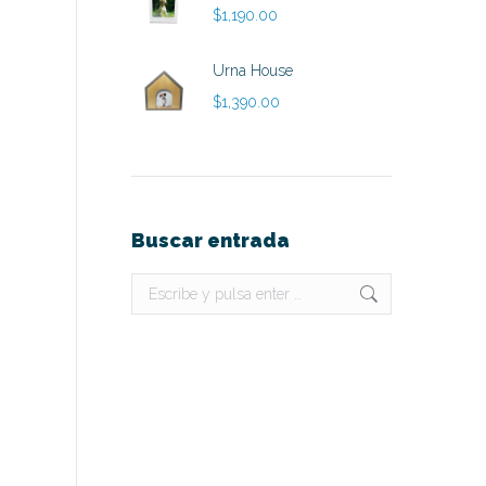
$
1,190.00
Urna House
$
1,390.00
Buscar entrada
Buscar: