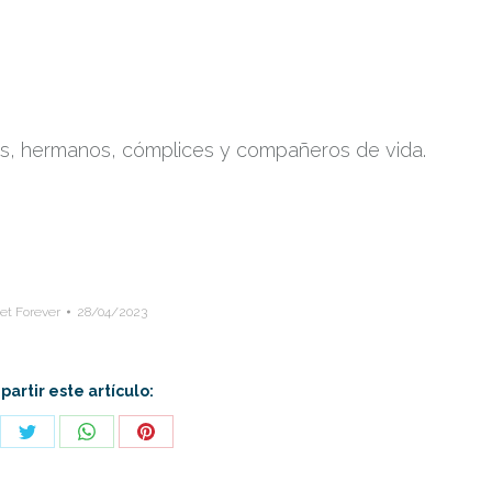
os, hermanos, cómplices y compañeros de vida.
et Forever
28/04/2023
artir este artículo:
re
Share
Share
Share
on
on
on