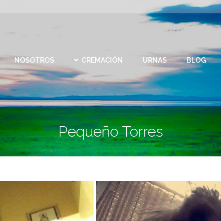
CEMEN
REMACIÓN
URNAS
BLOG
CONTACTO
VIRTU
NOSOTROS
CREMACIÓN
URNAS
BLOG
Pequeño Torres