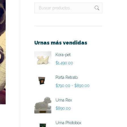
Urnas más vendidas
Kora-pet
$
1,490.00
Porta Retrato
Rango
$
790.00
-
$
890.00
de
precios:
Urna Rex
desde
$
890.00
$790.00
hasta
Urna Photobox
$890.00