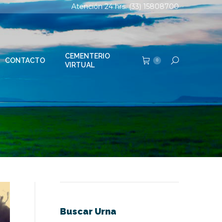
Atención 24 hrs. (33) 15808700
TERIO
Buscar:
0
AL
CEMENTERIO
CONTACTO
Buscar:
0
VIRTUAL
Buscar Urna