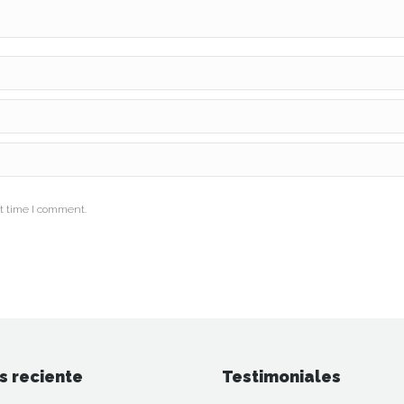
t time I comment.
s reciente
Testimoniales