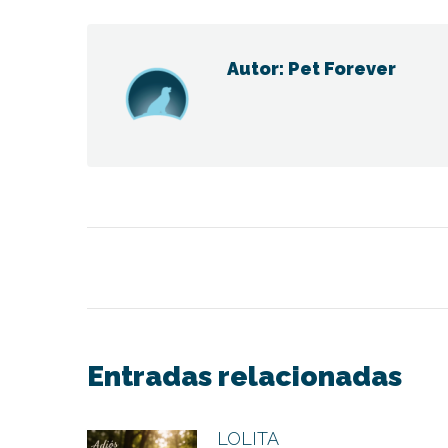
Fac
Autor:
Pet Forever
Navegación
entre
publicaciones
Entradas relacionadas
LOLITA