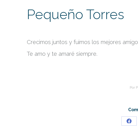
Pequeño Torres
Crecimos juntos y fuimos los mejores amig
Te amo y te amaré siempre.
Por
P
Comp
Sha
on