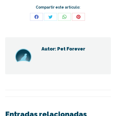
Compartir este artículo:
Share
Share
Share
Share
on
on
on
on
Facebook
Twitter
WhatsApp
Pinterest
Autor:
Pet Forever
Navegación
entre
Entradas relacionadas