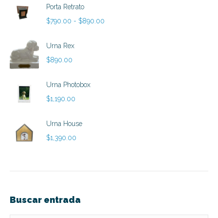
Porta Retrato
Rango
$
790.00
-
$
890.00
de
precios:
Urna Rex
desde
$
890.00
$790.00
hasta
Urna Photobox
$890.00
$
1,190.00
Urna House
$
1,390.00
Buscar entrada