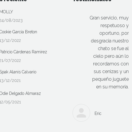
MOLLY
Gran servicio, muy
24/08/2023
respetuoso y
Cookie García Breton
oportuno, por
13/12/2022
desgracia nuestro
chato se fue al
Patricio Cárdenas Ramírez
cielo pero aún lo
21/07/2022
recordamos con
sus cenizas y un
Spak Alanis Calvario
pequeño juguete
13/12/2021
en su memoria.
Odie Delgado Almaraz
12/05/2021
Eric