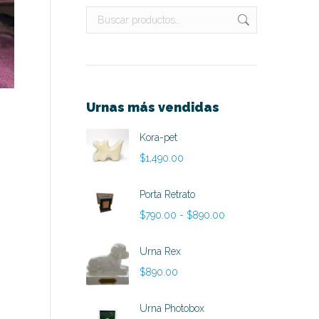
Urnas más vendidas
Kora-pet
$
1,490.00
Porta Retrato
Rango
$
790.00
-
$
890.00
de
precios:
Urna Rex
desde
$
890.00
$790.00
hasta
Urna Photobox
$890.00