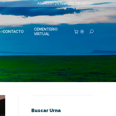
Atención 24 hrs. (33) 15808700
TERIO
Buscar:
0
AL
CEMENTERIO
CONTACTO
Buscar:
0
VIRTUAL
Buscar Urna