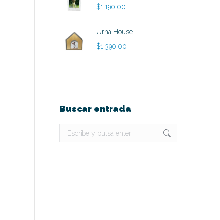
$
1,190.00
Urna House
$
1,390.00
Buscar entrada
Buscar: