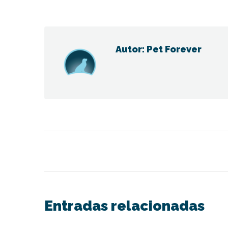
on
Fac
Autor:
Pet Forever
Navegación
entre
publicaciones
Entradas relacionadas