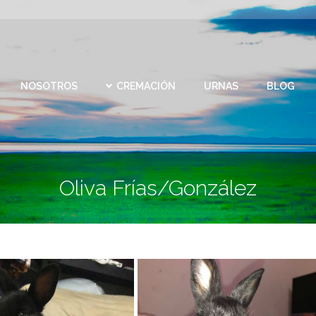
CEMEN
REMACIÓN
URNAS
BLOG
CONTACTO
VIRTU
NOSOTROS
CREMACIÓN
URNAS
BLOG
Oliva Frías/González