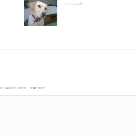
15/07/2026
s requeridos están marcados
*