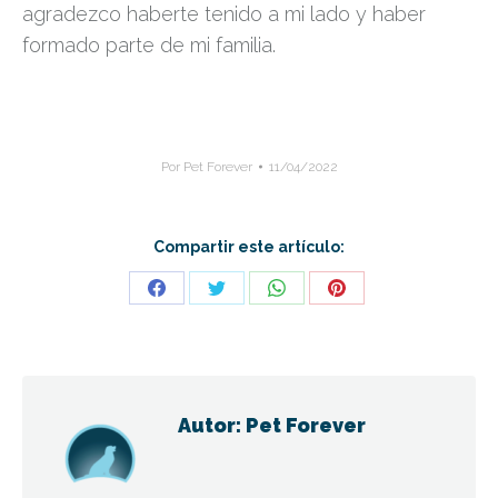
agradezco haberte tenido a mi lado y haber
formado parte de mi familia.
Por
Pet Forever
11/04/2022
Compartir este artículo:
Share
Share
Share
Share
on
on
on
on
Facebook
Twitter
WhatsApp
Pinterest
Autor:
Pet Forever