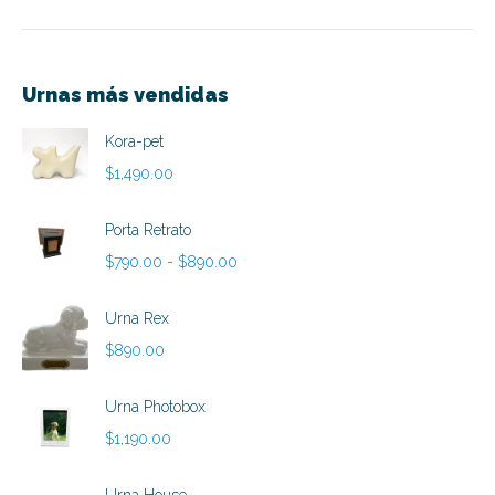
Urnas más vendidas
Kora-pet
$
1,490.00
Porta Retrato
Rango
$
790.00
-
$
890.00
de
precios:
Urna Rex
desde
$
890.00
$790.00
hasta
Urna Photobox
$890.00
$
1,190.00
Urna House