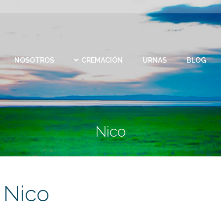
CEMEN
REMACIÓN
URNAS
BLOG
CONTACTO
VIRTU
NOSOTROS
CREMACIÓN
URNAS
BLOG
Nico
Nico