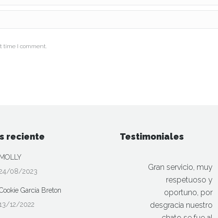
t time I comment.
s reciente
Testimoniales
MOLLY
Gran servicio, muy
24/08/2023
respetuoso y
Cookie García Breton
oportuno, por
13/12/2022
desgracia nuestro
chato se fue al