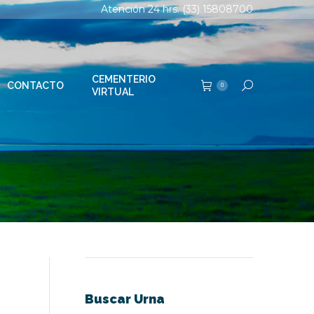
Atención 24 hrs. (33) 15808700
TERIO
Buscar:
0
AL
CEMENTERIO
CONTACTO
Buscar:
0
VIRTUAL
Buscar Urna