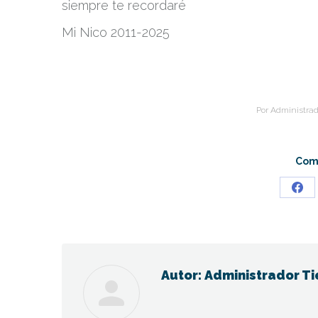
siempre te recordaré
Mi Nico 2011-2025
Por
Administrad
Comp
Sha
on
Fac
Autor:
Administrador Ti