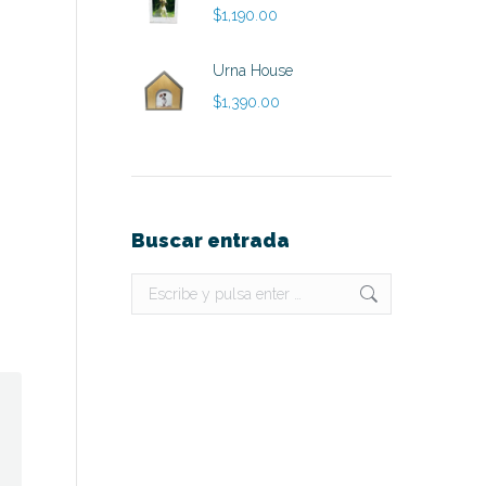
$
1,190.00
Urna House
$
1,390.00
Buscar entrada
Buscar: