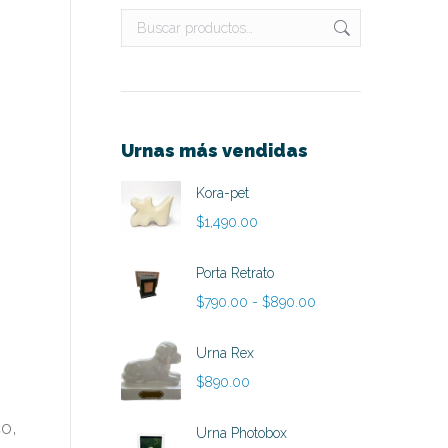
Urnas más vendidas
Kora-pet
$
1,490.00
Porta Retrato
Rango
$
790.00
-
$
890.00
de
precios:
Urna Rex
desde
$
890.00
$790.00
hasta
o,
Urna Photobox
$890.00