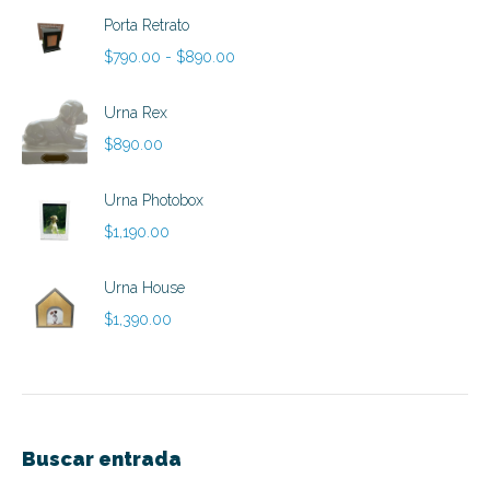
Porta Retrato
Rango
$
790.00
-
$
890.00
de
precios:
Urna Rex
desde
$
890.00
$790.00
hasta
Urna Photobox
$890.00
$
1,190.00
Urna House
$
1,390.00
Buscar entrada