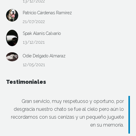
13/12/2022
Patricio Cárdenas Ramírez
21/07/2022
Spak Alanis Calvario
13/12/2021
Odie Delgado Almaraz
12/05/2021
Testimoniales
Gran servicio, muy respetuoso y oportuno, por
desgracia nuestro chato se fue al cielo pero aún lo
recordamos con sus cenizas y un pequeño juguete
en su memoria.