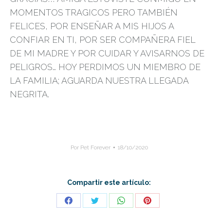
MOMENTOS TRAGICOS PERO TAMBIÉN
FELICES, POR ENSEÑAR A MIS HIJOS A
CONFIAR EN TI, POR SER COMPAÑERA FIEL
DE MI MADRE Y POR CUIDAR Y AVISARNOS DE
PELIGROS… HOY PERDIMOS UN MIEMBRO DE
LA FAMILIA; AGUARDA NUESTRA LLEGADA
NEGRITA.
Por
Pet Forever
18/10/2020
Compartir este artículo:
Share
Share
Share
Share