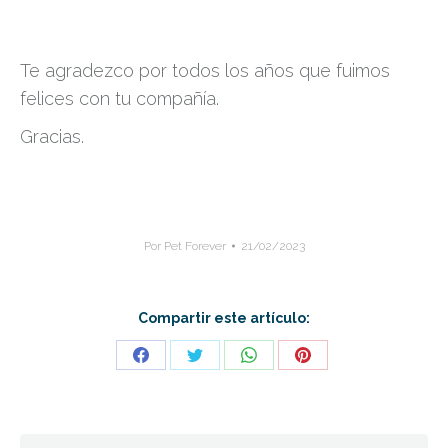
Te agradezco por todos los años que fuimos
felices con tu compañía.
Gracias.
Por
Pet Forever
21/02/2023
Compartir este artículo:
Share
Share
Share
Share
on
on
on
on
Facebook
Twitter
WhatsApp
Pinterest