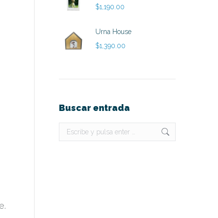
$
1,190.00
Urna House
$
1,390.00
Buscar entrada
Buscar:
e.