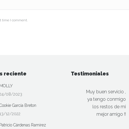
t time I comment.
s reciente
Testimoniales
MOLLY
Muy buen servicio ,
24/08/2023
ya tengo conmigo
Cookie García Breton
los restos de mi
13/12/2022
mejor amigo !!
Patricio Cárdenas Ramírez