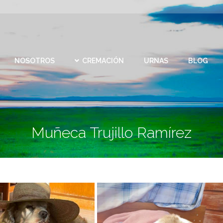
CEMEN
REMACIÓN
URNAS
BLOG
CONTACTO
VIRTU
NOSOTROS
CREMACIÓN
URNAS
BLOG
Muñeca Trujillo Ramírez