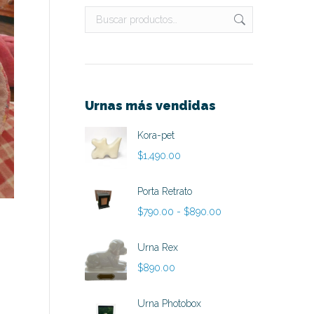
Urnas más vendidas
Kora-pet
$
1,490.00
Porta Retrato
Rango
$
790.00
-
$
890.00
de
precios:
Urna Rex
desde
$
890.00
$790.00
hasta
Urna Photobox
$890.00