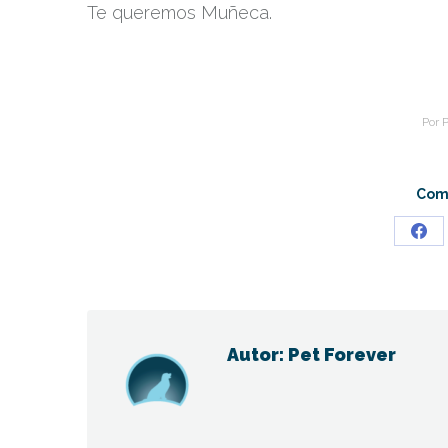
Te queremos Muñeca.
Por
P
Comp
Sha
on
Fac
Autor:
Pet Forever