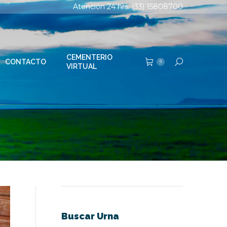
Atención 24 hrs. (33) 15808700
TERIO
Buscar:
0
AL
CEMENTERIO
CONTACTO
Buscar:
0
VIRTUAL
Buscar Urna