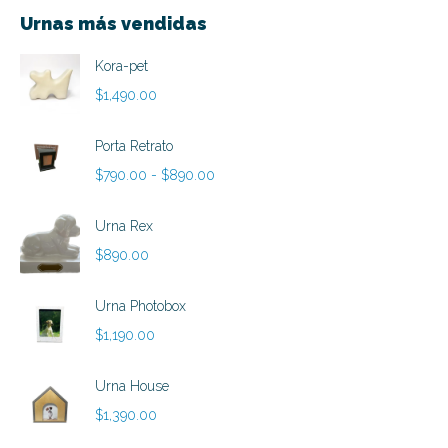
Urnas más vendidas
Kora-pet
$
1,490.00
Porta Retrato
Rango
$
790.00
-
$
890.00
de
precios:
Urna Rex
desde
$
890.00
$790.00
hasta
Urna Photobox
$890.00
$
1,190.00
Urna House
$
1,390.00