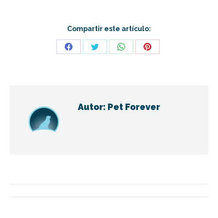
Compartir este artículo:
Share
Share
Share
Share
on
on
on
on
Facebook
Twitter
WhatsApp
Pinterest
Autor:
Pet Forever
Navegación