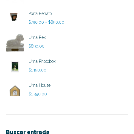
Porta Retrato
Rango
$
790.00
-
$
890.00
de
precios:
Urna Rex
desde
$
890.00
$790.00
hasta
Urna Photobox
$890.00
$
1,190.00
Urna House
$
1,390.00
Buscar entrada