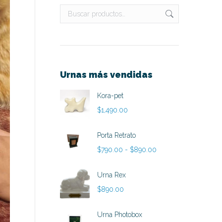
Urnas más vendidas
Kora-pet
$
1,490.00
Porta Retrato
Rango
$
790.00
-
$
890.00
de
precios:
Urna Rex
desde
$
890.00
$790.00
hasta
Urna Photobox
$890.00