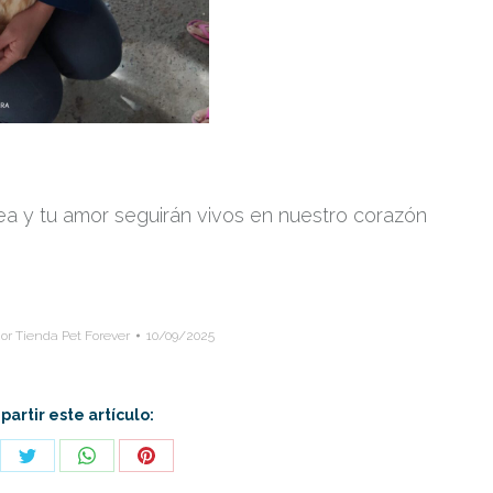
ea y tu amor seguirán vivos en nuestro corazón
or Tienda Pet Forever
10/09/2025
artir este artículo:
re
Share
Share
Share