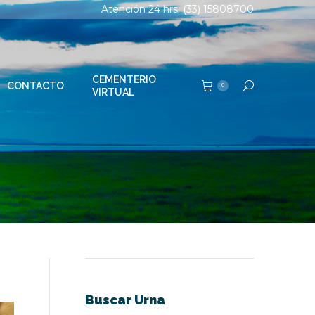
Atención 24 hrs. (33) 15808700
TERIO
Buscar:
0
AL
CEMENTERIO
CONTACTO
Buscar:
0
VIRTUAL
Buscar Urna