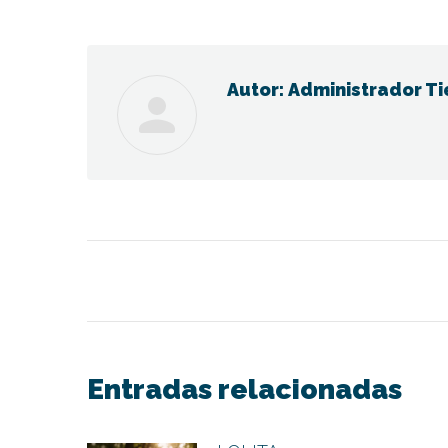
on
Fac
Autor:
Administrador Ti
Navegación
entre
publicaciones
Entradas relacionadas