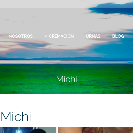
CEMEN
REMACIÓN
URNAS
BLOG
CONTACTO
VIRTU
NOSOTROS
CREMACIÓN
URNAS
BLOG
Michi
Michi