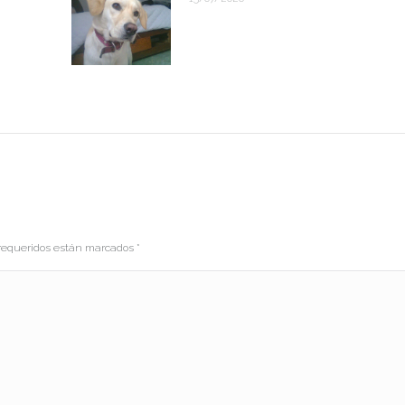
s requeridos están marcados
*