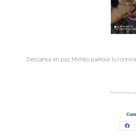
Descansa en paz Michito parkour tu ronron
Por
Administrad
Comp
Sha