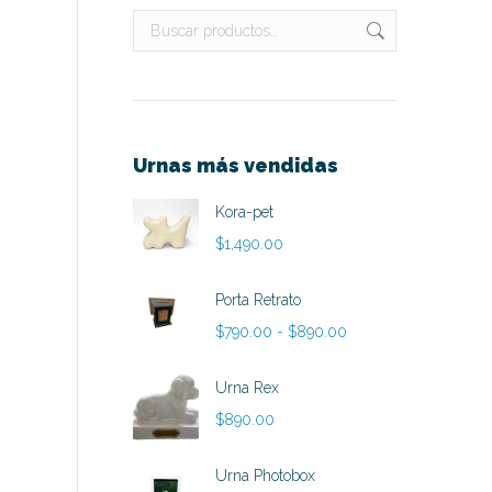
Urnas más vendidas
Kora-pet
$
1,490.00
Porta Retrato
Rango
$
790.00
-
$
890.00
de
precios:
Urna Rex
desde
$
890.00
$790.00
hasta
Urna Photobox
$890.00