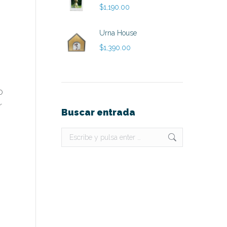
$
1,190.00
Urna House
$
1,390.00
o
r
Buscar entrada
Buscar: