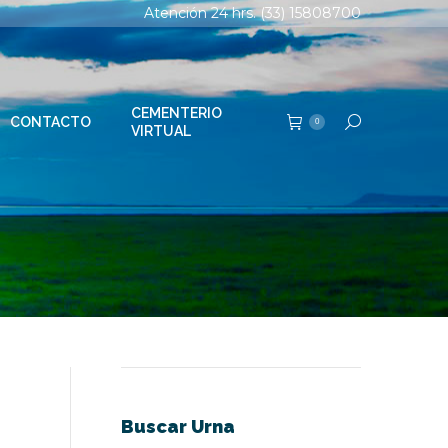
Atención 24 hrs. (33) 15808700
TERIO
Buscar:
0
AL
CEMENTERIO
CONTACTO
Buscar:
0
VIRTUAL
Buscar Urna