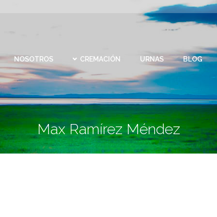
CEMEN
REMACIÓN
URNAS
BLOG
CONTACTO
VIRTU
NOSOTROS
CREMACIÓN
URNAS
BLOG
Max Ramírez Méndez