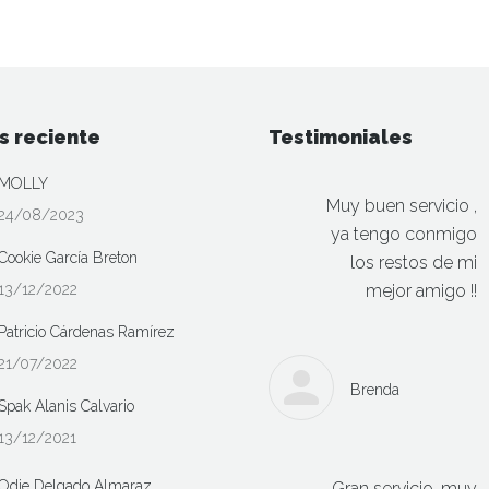
s reciente
Testimoniales
MOLLY
Muy buen servicio ,
24/08/2023
ya tengo conmigo
Cookie García Breton
los restos de mi
13/12/2022
mejor amigo !!
Patricio Cárdenas Ramírez
21/07/2022
Brenda
Spak Alanis Calvario
13/12/2021
Odie Delgado Almaraz
Gran servicio, muy