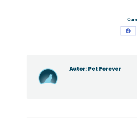
Comp
Sha
on
Fac
Autor:
Pet Forever
Navegación