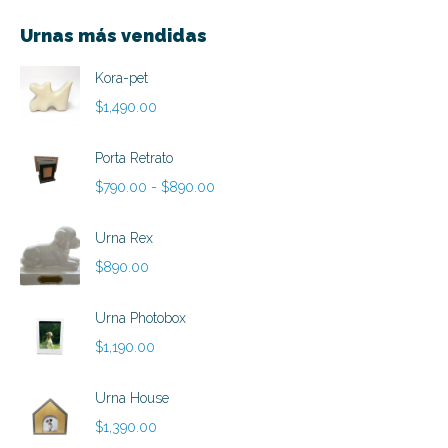
Urnas más vendidas
Kora-pet
$
1,490.00
Porta Retrato
Rango
$
790.00
-
$
890.00
de
precios:
Urna Rex
desde
$
890.00
$790.00
hasta
Urna Photobox
$890.00
$
1,190.00
Urna House
$
1,390.00