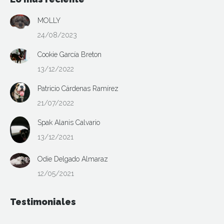
MOLLY
24/08/2023
Cookie García Breton
13/12/2022
Patricio Cárdenas Ramírez
21/07/2022
Spak Alanis Calvario
13/12/2021
Odie Delgado Almaraz
12/05/2021
Testimoniales