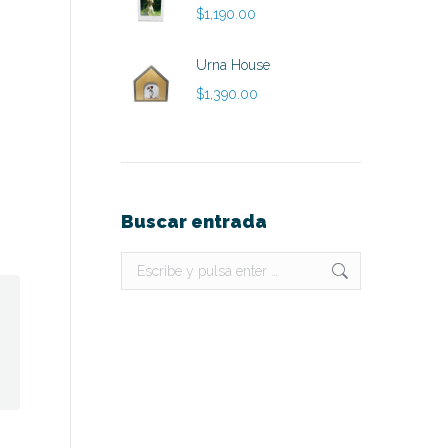
$
1,190.00
Urna House
$
1,390.00
Buscar entrada
Buscar: