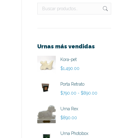
Urnas más vendidas
Kora-pet
$
1,490.00
Porta Retrato
Rango
$
790.00
-
$
890.00
de
precios:
Urna Rex
desde
$
890.00
$790.00
hasta
Urna Photobox
$890.00