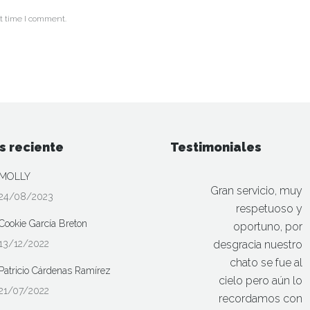
t time I comment.
s reciente
Testimoniales
MOLLY
Gran servicio, muy
24/08/2023
respetuoso y
Cookie García Breton
oportuno, por
13/12/2022
desgracia nuestro
chato se fue al
Patricio Cárdenas Ramírez
cielo pero aún lo
21/07/2022
recordamos con