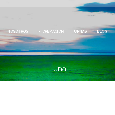
CEMEN
REMACIÓN
URNAS
BLOG
CONTACTO
VIRTU
NOSOTROS
CREMACIÓN
URNAS
BLOG
Luna