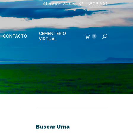
Atención 24 hrs. (33) 15808700
TERIO
Buscar:
0
AL
CEMENTERIO
CONTACTO
Buscar:
0
VIRTUAL
Buscar Urna