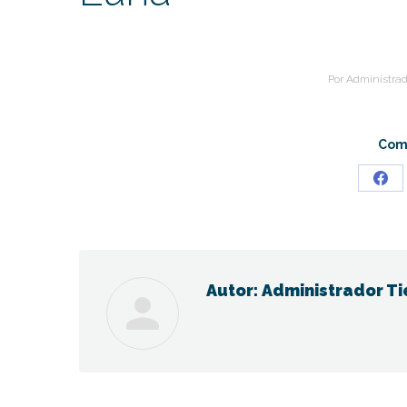
Por
Administrad
Comp
Sha
on
Fac
Autor:
Administrador Ti