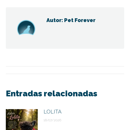
Facebook
Twitter
WhatsApp
Pinterest
Autor:
Pet Forever
Navegación
entre
Entradas relacionadas
publicaciones
LOLITA
18/07/2026