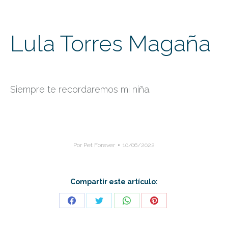
Lula Torres Magaña
Siempre te recordaremos mi niña.
Por
Pet Forever
10/06/2022
Compartir este artículo:
Share
Share
Share
Share
on
on
on
on