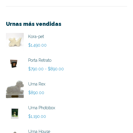
Urnas más vendidas
Kora-pet
$
1,490.00
Porta Retrato
Rango
$
790.00
-
$
890.00
de
precios:
Urna Rex
desde
$
890.00
$790.00
hasta
Urna Photobox
$890.00
$
1,190.00
Urna House