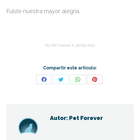
Fuiste nuestra mayor alegría.
Por
Pet Forever
28/09/2021
Compartir este artículo:
Share
Share
Share
Share
on
on
on
on
Facebook
Twitter
WhatsApp
Pinterest
Autor:
Pet Forever