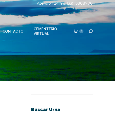
Atención 24 hrs. (33) 15808700
TERIO
Buscar:
0
AL
CEMENTERIO
CONTACTO
Buscar:
0
VIRTUAL
Buscar Urna