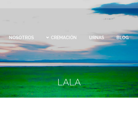
CEMEN
REMACIÓN
URNAS
BLOG
CONTACTO
VIRTU
NOSOTROS
CREMACIÓN
URNAS
BLOG
LALA