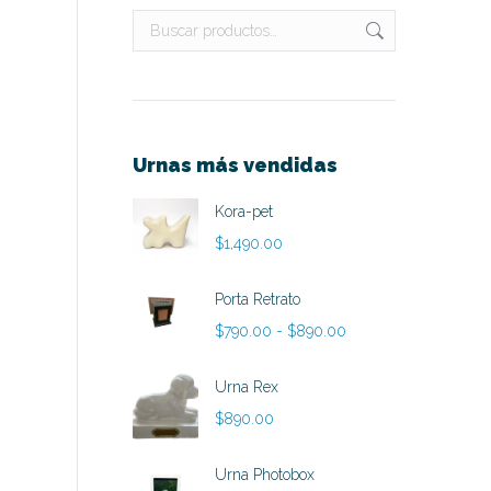
Urnas más vendidas
Kora-pet
$
1,490.00
Porta Retrato
Rango
$
790.00
-
$
890.00
de
precios:
Urna Rex
desde
$
890.00
$790.00
hasta
Urna Photobox
$890.00