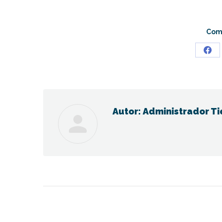
Comp
Sha
on
Fac
Autor:
Administrador Ti
Navegación