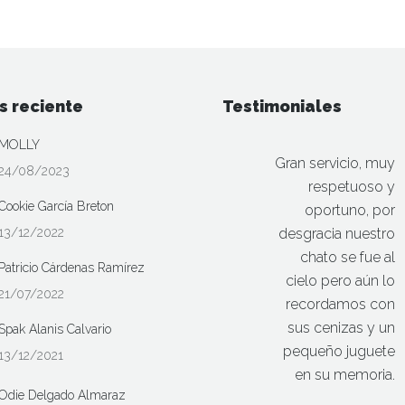
s reciente
Testimoniales
MOLLY
Gran servicio, muy
24/08/2023
respetuoso y
Cookie García Breton
oportuno, por
13/12/2022
desgracia nuestro
chato se fue al
Patricio Cárdenas Ramírez
cielo pero aún lo
21/07/2022
recordamos con
sus cenizas y un
Spak Alanis Calvario
pequeño juguete
13/12/2021
en su memoria.
Odie Delgado Almaraz