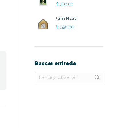
$
1,190.00
Urna House
$
1,390.00
Buscar entrada
Buscar: