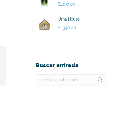
$
1,190.00
Urna House
$
1,390.00
Buscar entrada
Buscar: