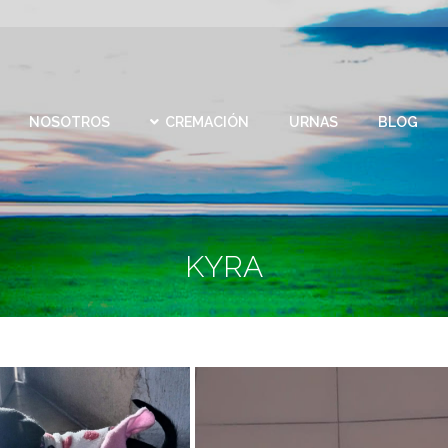
CEMEN
REMACIÓN
URNAS
BLOG
CONTACTO
VIRTU
NOSOTROS
CREMACIÓN
URNAS
BLOG
KYRA