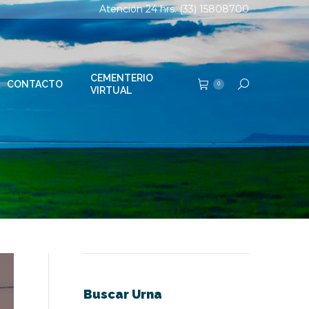
Atención 24 hrs. (33) 15808700
TERIO
Buscar:
0
AL
CEMENTERIO
CONTACTO
Buscar:
0
VIRTUAL
Buscar Urna