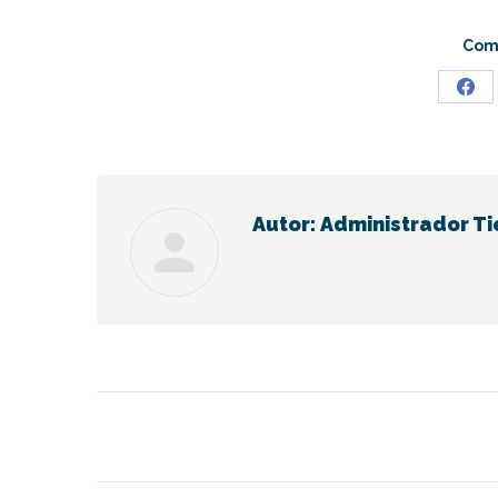
Comp
Sha
on
Fac
Autor:
Administrador Ti
Navegación
entre