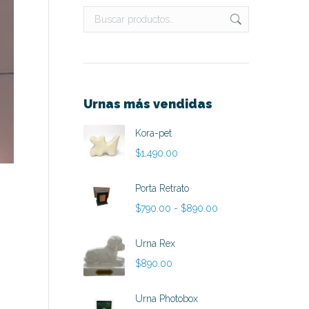
Urnas más vendidas
Kora-pet
$
1,490.00
Porta Retrato
Rango
$
790.00
-
$
890.00
de
precios:
Urna Rex
desde
$
890.00
$790.00
hasta
Urna Photobox
$890.00