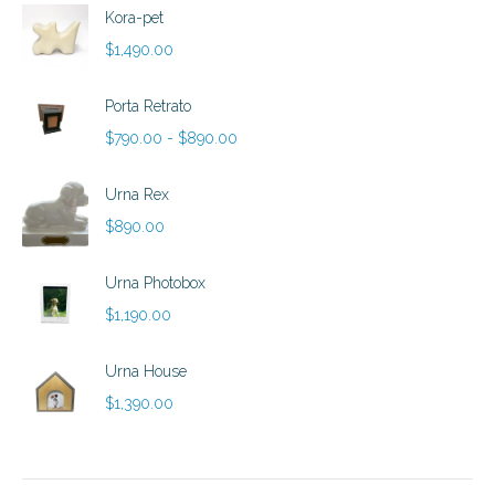
Kora-pet
$
1,490.00
Porta Retrato
Rango
$
790.00
-
$
890.00
de
precios:
Urna Rex
desde
$
890.00
$790.00
hasta
Urna Photobox
$890.00
$
1,190.00
Urna House
$
1,390.00