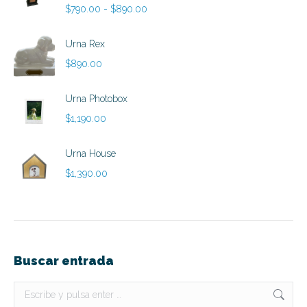
Rango
$
790.00
-
$
890.00
de
precios:
Urna Rex
desde
$
890.00
$790.00
hasta
Urna Photobox
$890.00
$
1,190.00
Urna House
$
1,390.00
Buscar entrada
Buscar: