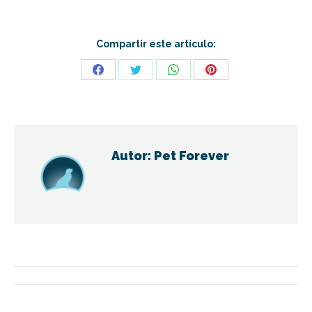
Compartir este artículo:
Share
Share
Share
Share
on
on
on
on
Facebook
Twitter
WhatsApp
Pinterest
Autor:
Pet Forever
Navegación