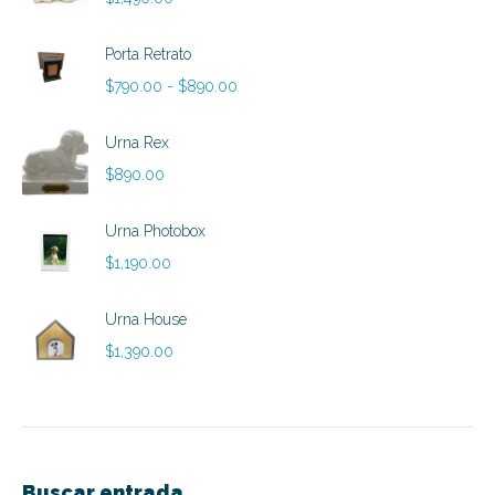
Porta Retrato
Rango
$
790.00
-
$
890.00
de
precios:
Urna Rex
desde
$
890.00
$790.00
hasta
Urna Photobox
$890.00
$
1,190.00
Urna House
$
1,390.00
Buscar entrada