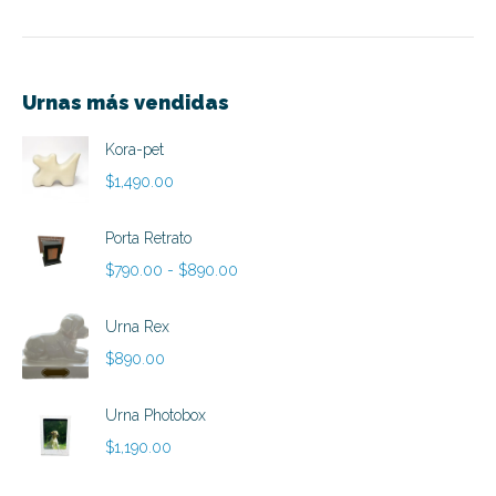
Urnas más vendidas
Kora-pet
$
1,490.00
Porta Retrato
Rango
$
790.00
-
$
890.00
de
precios:
Urna Rex
desde
$
890.00
$790.00
hasta
Urna Photobox
$890.00
$
1,190.00