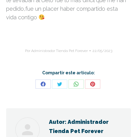
te llevaban al cielo fue lo más difícil que me han
pedido,fue un placer haber compartido esta
vida contigo
Por
Administrador Tienda Pet Forever
22/05/2023
Compartir este artículo:
Share
Share
Share
Share
on
on
on
on
Facebook
Twitter
WhatsApp
Pinterest
Autor:
Administrador
Tienda Pet Forever