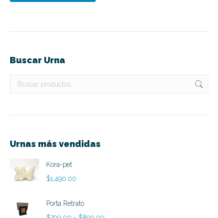
Buscar Urna
Urnas más vendidas
Kora-pet
$
1,490.00
Porta Retrato
Rango
$
790.00
-
$
890.00